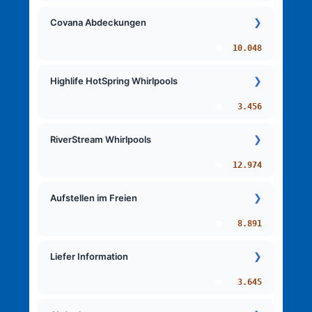
❯
Covana Abdeckungen
👁️
10.048
❯
Highlife HotSpring Whirlpools
👁️
3.456
❯
RiverStream Whirlpools
👁️
12.974
❯
Aufstellen im Freien
👁️
8.891
❯
Liefer Information
👁️
3.645