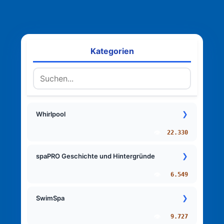
Kategorien
❯
Whirlpool
👁️
22.330
❯
spaPRO Geschichte und Hintergründe
👁️
6.549
❯
SwimSpa
👁️
9.727