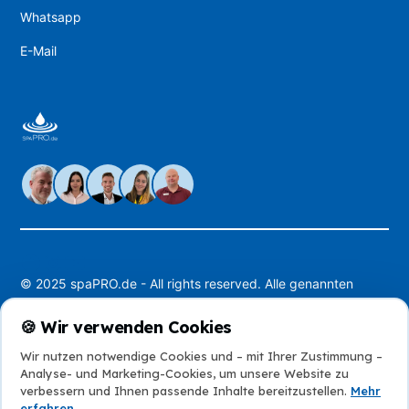
Whatsapp
E-Mail
© 2025 spaPRO.de - All rights reserved. Alle genannten
Preise sind incl. gesetzl. MwSt. Alle Angaben ohne Gewähr,
Irrtümer vorbehalten.
🍪 Wir verwenden Cookies
Wir nutzen notwendige Cookies und – mit Ihrer Zustimmung –
Bei spaPRO setzen wir auf Innovation, auch in der
Analyse- und Marketing-Cookies, um unsere Website zu
Kommunikation.
verbessern und Ihnen passende Inhalte bereitzustellen.
Mehr
Die Inhalte dieser Seite wurden mit Unterstützung künstlicher
erfahren