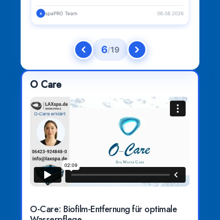
08.2026
spaPRO Team
06.08.2026
sp
s
s
6
/
19
O Care
O-Care: Biofilm-Entfernung für optimale
Wasserpflege