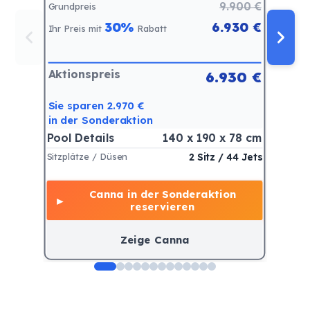
9.900 €
Grundpreis
Grundpr
30%
6.930 €
Ihr Preis mit
Rabatt
Ihr Prei
Aktionspreis
Aktion
6.930 €
Sie sparen 2.970 €
Sie spa
in der Sonderaktion
in der
Pool Details
140 x 190 x 78 cm
Pool De
Sitzplätze / Düsen
2 Sitz / 44 Jets
Sitzplät
Canna in der Sonderaktion
►
►
reservieren
Zeige Canna