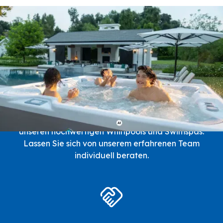
Unsere Expertise
Das Rundum-Sorglos-
Paket bei spaPRO
Entdecken Sie die Welt der Entspannung mit
unseren hochwertigen Whirlpools und Swimspas.
Lassen Sie sich von unserem erfahrenen Team
individuell beraten.