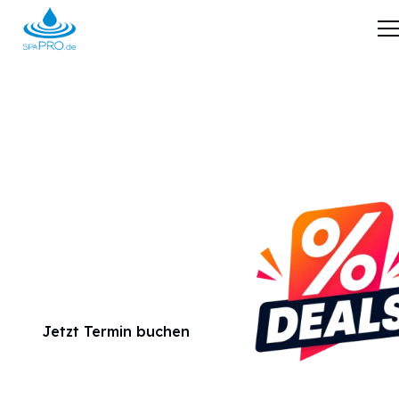
Whirlpools bei
Frankfurt
spaPRO.de
Wellnessexperte
Willkommen bei Ihrem persönlichen Spaprofi
in der
Nähe von Frankfurt
Jetzt Termin buchen
Whirlpool finden