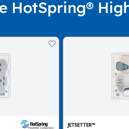
 HotSpring® Highl
JETSETTER™