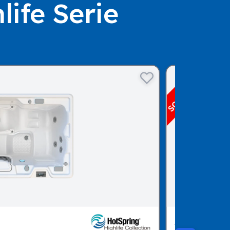
ife Serie
SOVEREIGN®