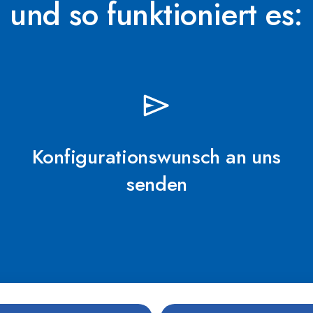
und so funktioniert es:
Titan No-Fault™ H
Abdeckung abschli
Konfigurationswunsch an uns
Leichte Pflege, 10
senden
Wavemaster™ 1x 920
2,5 PS