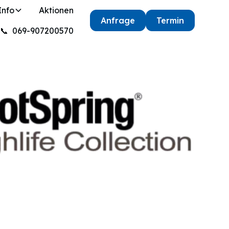
Info
Aktionen
Anfrage
Termin
📞 069-907200570