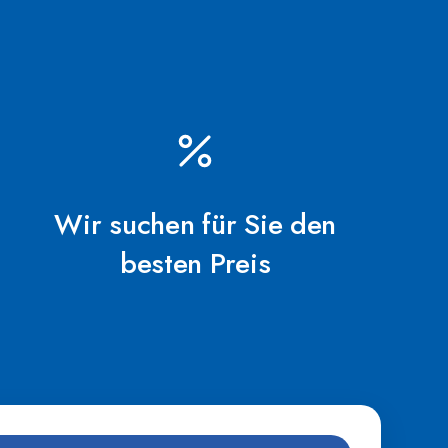
eizung
eßbar, Bediensperre
Wir suchen für Sie den
0% No-Bypass-Filterung, mehr Info
besten Preis
0 2,5 PS1x 9200 Zwei Geschwindigkeiten