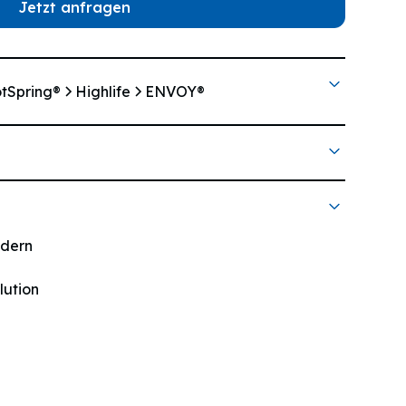
Jetzt anfragen
tSpring®
Highlife
ENVOY®
n
tion
edern
lution
sauerstoff