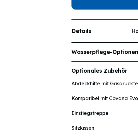
Details
Ho
Wasserpflege-Optione
5 Personen
Dosieranlage
Optionales Zubehör
FreshWater™ Salz-Desinfek
5 Sitzplätze
Abdeckhilfe mit Gasdruckf
HotSpring IQ-System
Kompatibel mit Covana Evo
Wahlweise Chlor oder Aktiv
1 Liegeplatz
Einstiegstreppe
O-Care
Sitzkissen