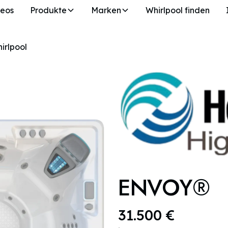
deos
Produkte
Marken
Whirlpool finden
irlpool
ENVOY®
31.500 €